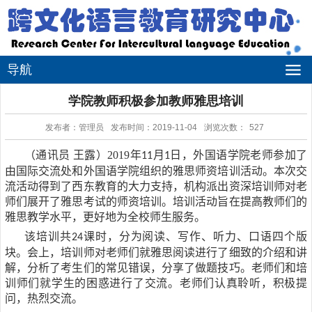
导航
学院教师积极参加教师雅思培训
发布者：管理员
发布时间：2019-11-04
浏览次数：
527
（通讯员
王露）
2019
年
月
日
，
外国语学院老师参加了
11
1
由
国际
交流处和外国语学院组织的雅思师资培训
活动。本次交
流活动得到了
西东教育
的大力支持，机构派出
资深培训师对老
师们展开了雅思考试的师资培训
。培训活动旨在提高
教师们的
雅思教学水平，更好地为全校师生服务。
该培训共
课时，分为阅读、写作、听力、口语四个版
24
块。会上，培训师对老师们就雅思阅读进行了细致的介绍和讲
解，分析了考生们的常见错误，分享了做题技巧。老师们和培
训师们就学生的困惑进行了交流。老师们认真聆听，积极提
问，热烈交流。